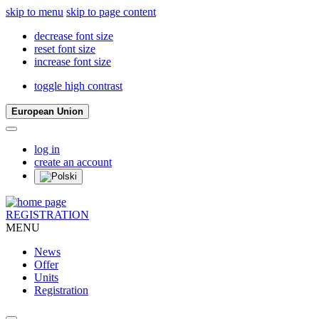
skip to menu
skip to page content
decrease font size
reset font size
increase font size
toggle high contrast
European Union
log in
create an account
REGISTRATION
MENU
News
Offer
Units
Registration