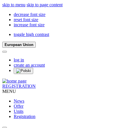
skip to menu
skip to page content
decrease font size
reset font size
increase font size
toggle high contrast
European Union
log in
create an account
REGISTRATION
MENU
News
Offer
Units
Registration