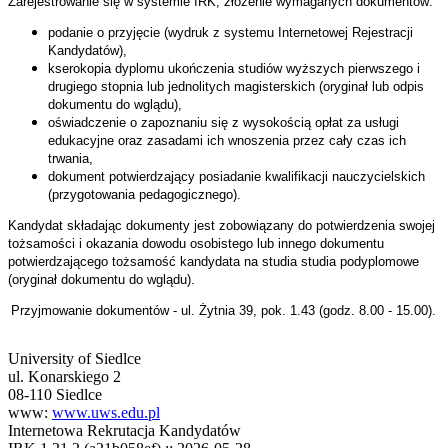
Zarejestrowanie się w systemie IRK, złożenie wymaganych dokumentów:
podanie o przyjęcie (wydruk z systemu Internetowej Rejestracji
Kandydatów),
kserokopia dyplomu ukończenia studiów wyższych pierwszego i
drugiego stopnia lub jednolitych magisterskich (oryginał lub odpis
dokumentu do wglądu),
oświadczenie o zapoznaniu się z wysokością opłat za usługi
edukacyjne oraz zasadami ich wnoszenia przez cały czas ich
trwania,
dokument potwierdzający posiadanie kwalifikacji nauczycielskich
(przygotowania pedagogicznego).
Kandydat składając dokumenty jest zobowiązany do potwierdzenia swojej
tożsamości i okazania dowodu osobistego lub innego dokumentu
potwierdzającego tożsamość kandydata na studia studia podyplomowe
(oryginał dokumentu do wglądu).
Przyjmowanie dokumentów - ul. Żytnia 39, pok. 1.43 (godz. 8.00 - 15.00).
University of Siedlce
ul. Konarskiego 2
08-110 Siedlce
www:
www.uws.edu.pl
Internetowa Rekrutacja Kandydatów