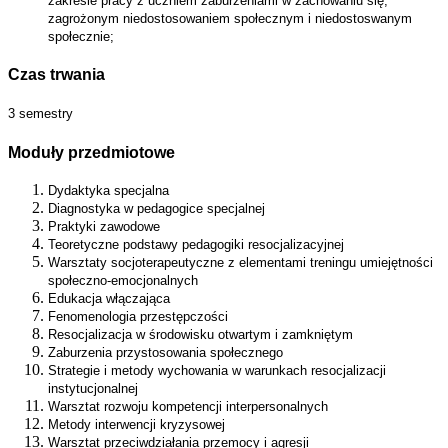
zakresie pracy z uczniem zaburzeniami w zachowaniu się,
zagrożonym niedostosowaniem społecznym i niedostoswanym
społecznie;
Czas trwania
3 semestry
Moduły przedmiotowe
Dydaktyka specjalna
Diagnostyka w pedagogice specjalnej
Praktyki zawodowe
Teoretyczne podstawy pedagogiki resocjalizacyjnej
Warsztaty socjoterapeutyczne z elementami treningu umiejętności
społeczno-emocjonalnych
Edukacja włączająca
Fenomenologia przestępczości
Resocjalizacja w środowisku otwartym i zamkniętym
Zaburzenia przystosowania społecznego
Strategie i metody wychowania w warunkach resocjalizacji
instytucjonalnej
Warsztat rozwoju kompetencji interpersonalnych
Metody interwencji kryzysowej
Warsztat przeciwdziałania przemocy i agresji