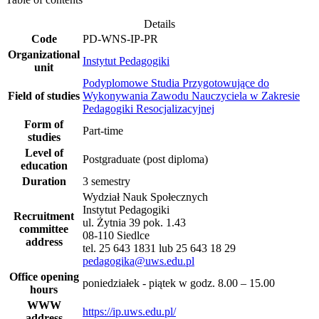
Details
Code
PD-WNS-IP-PR
Organizational
Instytut Pedagogiki
unit
Podyplomowe Studia Przygotowujące do
Field of studies
Wykonywania Zawodu Nauczyciela w Zakresie
Pedagogiki Resocjalizacyjnej
Form of
Part-time
studies
Level of
Postgraduate (post diploma)
education
Duration
3 semestry
Wydział Nauk Społecznych
Instytut Pedagogiki
Recruitment
ul. Żytnia 39 pok. 1.43
committee
08-110 Siedlce
address
tel. 25 643 1831 lub 25 643 18 29
pedagogika@uws.edu.pl
Office opening
poniedziałek - piątek w godz. 8.00 – 15.00
hours
WWW
https://ip.uws.edu.pl/
address