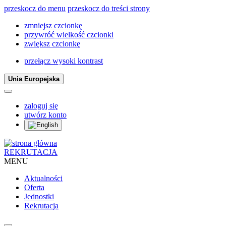
przeskocz do menu
przeskocz do treści strony
zmniejsz czcionkę
przywróć wielkość czcionki
zwiększ czcionkę
przełącz wysoki kontrast
Unia Europejska
zaloguj się
utwórz konto
REKRUTACJA
MENU
Aktualności
Oferta
Jednostki
Rekrutacja