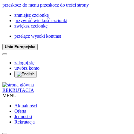
przeskocz do menu
przeskocz do treści strony
zmniejsz czcionkę
przywróć wielkość czcionki
zwiększ czcionkę
przełącz wysoki kontrast
Unia Europejska
zaloguj się
utwórz konto
REKRUTACJA
MENU
Aktualności
Oferta
Jednostki
Rekrutacja