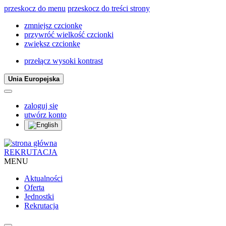
przeskocz do menu
przeskocz do treści strony
zmniejsz czcionkę
przywróć wielkość czcionki
zwiększ czcionkę
przełącz wysoki kontrast
Unia Europejska
zaloguj się
utwórz konto
REKRUTACJA
MENU
Aktualności
Oferta
Jednostki
Rekrutacja