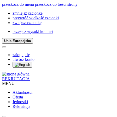
przeskocz do menu
przeskocz do treści strony
zmniejsz czcionkę
przywróć wielkość czcionki
zwiększ czcionkę
przełącz wysoki kontrast
Unia Europejska
zaloguj się
utwórz konto
REKRUTACJA
MENU
Aktualności
Oferta
Jednostki
Rekrutacja