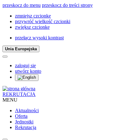
przeskocz do menu
przeskocz do treści strony
zmniejsz czcionkę
przywróć wielkość czcionki
zwiększ czcionkę
przełącz wysoki kontrast
Unia Europejska
zaloguj się
utwórz konto
REKRUTACJA
MENU
Aktualności
Oferta
Jednostki
Rekrutacja