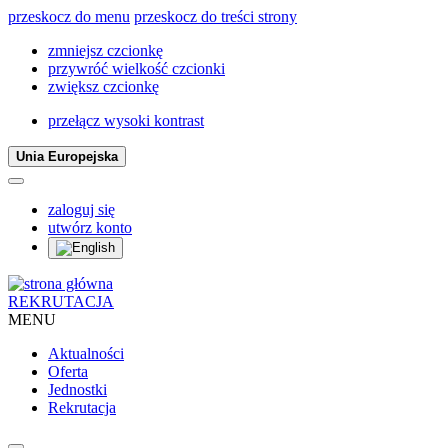
przeskocz do menu
przeskocz do treści strony
zmniejsz czcionkę
przywróć wielkość czcionki
zwiększ czcionkę
przełącz wysoki kontrast
Unia Europejska
zaloguj się
utwórz konto
REKRUTACJA
MENU
Aktualności
Oferta
Jednostki
Rekrutacja