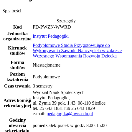
Spis treści
Szczegóły
Kod
PD-PWZN-WWRD
Jednostka
Instytut Pedagogiki
organizacyjna
Podyplomowe Studia Przygotowujące do
Kierunek
Wykonywania Zawodu Nauczyciela w zakresie
studiów
Wczesnego Wspomagania Rozwoju Dziecka
Forma
Niestacjonarne
studiów
Poziom
Podyplomowe
kształcenia
Czas trwania
3 semestry
Wydział Nauk Społecznych
Instytut Pedagogiki,
Adres komisji
ul. Żytnia 39 pok. 1.43, 08-110 Siedlce
rekrutacyjnej
tel. 25 643 1831 lub 25 643 1829
e-mail:
pedagogika@uws.edu.pl
Godziny
otwarcia
poniedziałek-piatek w godz. 8.00-15.00
sekretariatu