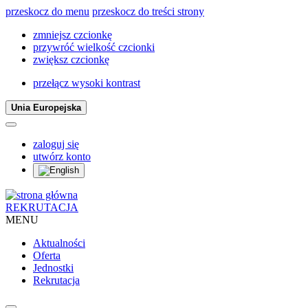
przeskocz do menu
przeskocz do treści strony
zmniejsz czcionkę
przywróć wielkość czcionki
zwiększ czcionkę
przełącz wysoki kontrast
Unia Europejska
zaloguj się
utwórz konto
REKRUTACJA
MENU
Aktualności
Oferta
Jednostki
Rekrutacja