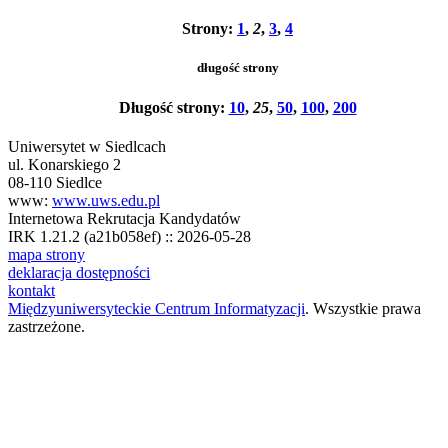
Strony:
1
,
2
,
3
,
4
długość strony
Długość strony:
10
,
25
,
50
,
100
,
200
Uniwersytet w Siedlcach
ul. Konarskiego 2
08-110 Siedlce
www:
www.uws.edu.pl
Internetowa Rekrutacja Kandydatów
IRK 1.21.2 (a21b058ef) :: 2026-05-28
mapa strony
deklaracja dostępności
kontakt
Międzyuniwersyteckie Centrum Informatyzacji
. Wszystkie prawa
zastrzeżone.