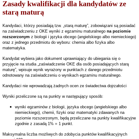
Zasady kwalifikacji dla kandydatów ze
starą maturą
Kandydaci, którzy posiadają tzw. „starą maturę”
,
zobowiązani są posiadać
na zaświadczeniu z OKE wyniki z egzaminu maturalnego
na poziomie
rozszerzonym
z biologii i języka obcego (angielskiego albo niemieckiego)
oraz z jednego przedmiotu do wyboru:
chemia
albo fizyka albo
matematyka.
Kandydat
wybiera jako dokument uprawniający do ubiegania się o
przyjęcie na studia „zaświadczenie OKE dla osób posiadających starą
maturę”, wpisuje wynik wyrażony w punktach z danego przedmiotu
odnotowany na zaświadczeniu o wynikach egzaminu maturalnego.
Kandydaci nie wprowadzają żadnych ocen ze świadectwa dojrzałości
Wyniki przeliczone są na punkty w następujący sposób:
wyniki egzaminów z biologii, języka obcego (angielskiego albo
niemieckiego), chemii, fizyki oraz matematyki zdawanych na
poziomie rozszerzonym, będą przeliczane na punkty kwalifikacyjne
zgodnie z zasadą 1% = 1 punkt.
Maksymalna liczba możliwych do zdobycia punktów kwalifikacyjnych