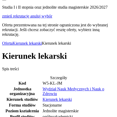
Studia I i II stopnia oraz jednolite studia magisterskie 2026/2027
zmień rekrutację
anuluj wybór
Oferta prezentowana na tej stronie ograniczona jest do wybranej
rekrutacji. Jeśli chcesz zobaczyć resztę oferty, wybierz inną
rekrutację.
Oferta
Kierunek lekarski
Kierunek lekarski
Kierunek lekarski
Spis treści
Szczegóły
Kod
W5-KL-JM
Jednostka
Wydział Nauk Medycznych i Nauk o
organizacyjna
Zdrowiu
Kierunek studiów
Kierunek lekarski
Forma studiów
Stacjonarne
Poziom kształcenia
Jednolite magisterskie
Profil studiów
ogólnoakademicki