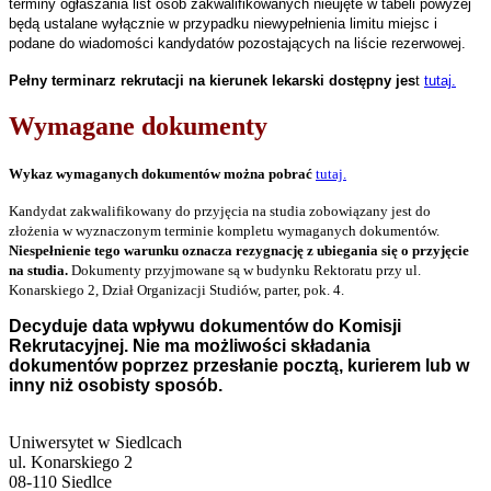
terminy ogłaszania list osób zakwalifikowanych nieujęte w tabeli powyżej
będą ustalane wyłącznie w przypadku niewypełnienia limitu miejsc i
podane do wiadomości kandydatów pozostających na liście rezerwowej.
Pełny terminarz rekrutacji na kierunek lekarski dostępny jes
t
tutaj.
Wymagane dokumenty
Wykaz wymaganych dokumentów można pobrać
tutaj.
Kandydat zakwalifikowany do przyjęcia na studia zobowiązany jest do
złożenia w wyznaczonym terminie kompletu wymaganych dokumentów.
Niespełnienie tego warunku oznacza rezygnację z ubiegania się o przyjęcie
na studia.
Dokumenty przyjmowane są w budynku Rektoratu przy ul.
Konarskiego 2, Dział Organizacji Studiów, parter, pok. 4.
Decyduje data wpływu dokumentów do Komisji
Rekrutacyjnej. Nie ma możliwości składania
dokumentów poprzez przesłanie pocztą, kurierem lub w
inny niż osobisty sposób.
Uniwersytet w Siedlcach
ul. Konarskiego 2
08-110 Siedlce