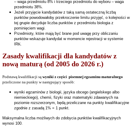
– waga przedmiotu 8% i trzeciego przedmiotu do wyboru – waga
przedmiotu 38%.
Jeżeli przyjęcie kandydatów z taką samą ostateczną liczbą
punktów powodowałoby przekroczenie limitu przyjęć, o kolejności w
tej grupie decyduje liczba punktów z przedmiotu biologia z
pominięciem wagi
.
Przedmioty, które mają być brane pod uwagę przy obliczaniu
punktów wskazuje kandydat w momencie rejestracji w systemie
IR
K.
Zasady kwalifikacji dla kandydatów z
nową maturą (od 2005 do 2026 r.)
Podstawą kwalifikacji są
wyniki z części pisemnej egzaminu maturalnego
przeliczone na punkty w następujący sposób:
wyniki egzaminów z biologii, języka obcego (angielskego albo
niemieckiego), chemii, fizyki oraz matematyki zdawanych na
poziomie rozszerzonym, będą przeliczane na punkty kwalifikacyjne
zgodnie z zasadą 1% = 1 punkt.
Maksymalna liczba możliwych do zdobycia punktów kwalifikacyjnych
wynosi 100.