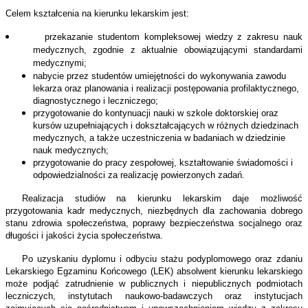
Celem kształcenia na kierunku lekarskim jest:
przekazanie studentom kompleksowej wiedzy z zakresu nauk
medycznych, zgodnie z aktualnie obowiązującymi standardami
medycznymi;
nabycie przez studentów umiejętności do wykonywania zawodu
lekarza oraz planowania i realizacji postępowania profilaktycznego,
diagnostycznego i leczniczego;
przygotowanie do kontynuacji nauki w szkole doktorskiej oraz
kursów uzupełniających i dokształcających w różnych dziedzinach
medycznych, a także uczestniczenia w badaniach w dziedzinie
nauk medycznych;
przygotowanie do pracy zespołowej, kształtowanie świadomości i
odpowiedzialności za realizację powierzonych zadań.
Realizacja studiów na kierunku lekarskim daje możliwość
przygotowania kadr medycznych, niezbędnych dla zachowania dobrego
stanu zdrowia społeczeństwa, poprawy bezpieczeństwa socjalnego oraz
długości i jakości życia społeczeństwa.
Po uzyskaniu dyplomu i odbyciu stażu podyplomowego oraz zdaniu
Lekarskiego Egzaminu Końcowego (LEK) absolwent kierunku lekarskiego
może podjąć zatrudnienie w publicznych i niepublicznych podmiotach
leczniczych, instytutach naukowo-badawczych oraz instytucjach