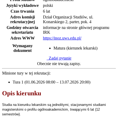
Języki wykładowe
polski
Czas trwania
6 lat
Adres komisji
Dział Organizacji Studiów, ul.
rekrutacyjnej
Konarskiego 2, parter, pok. 4
Godziny otwarcia
informacje na stronie głównej programu
sekretariatu
IRK
Adres WWW
https://inoz.uws.edu.pl/
Wymagany
Matura (kierunek lekarski)
dokument
Zadaj pytanie
Obecnie nie trwają zapisy.
Minione tury w tej rekrutacji:
Tura 1 (01.06.2026 08:00 – 13.07.2026 20:00)
Opis kierunku
Studia na kierunku lekarskim są jednolitymi, stacjonarnymi studiami
magisterskimi o profilu ogólnoakademickim, trwającymi 6 lat (12
semestrów).