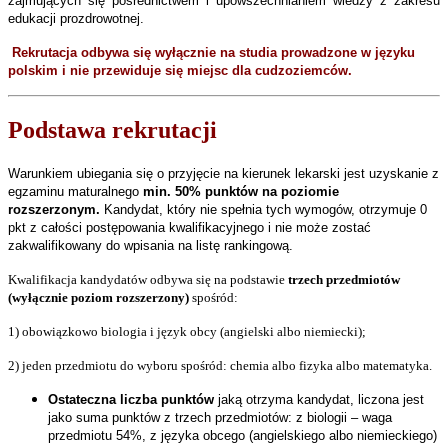
zajmujących się pośrednictwem i upowszechnianiem wiedzy z zakresu
edukacji prozdrowotnej.
Rekrutacja odbywa się wyłącznie na studia prowadzone w języku
polskim i nie przewiduje się miejsc dla cudzoziemców.
Podstawa rekrutacji
Warunkiem ubiegania się o przyjęcie na kierunek lekarski jest uzyskanie z
egzaminu maturalnego
min. 50% punktów na poziomie
rozszerzonym.
Kandydat, który nie spełnia tych wymogów, otrzymuje 0
pkt
z całości postępowania kwalifikacyjnego i nie może zostać
zakwalifikowany do wpisania na listę rankingową.
Kwalifikacja kandydatów odbywa się na podstawie
trzech przedmiotów
(wyłącznie poziom rozszerzony)
spośród:
1) obowiązkowo biologia i język obcy (angielski albo niemiecki);
2) jeden przedmiotu do wyboru spośród: chemia albo fizyka albo matematyka.
Ostateczna liczba punktów
jaką otrzyma kandydat, liczona jest
jako suma p
unktów
z trzech przedmiotów:
z biologii – waga
przedmiotu 54%, z języka obcego (angielskiego albo niemieckiego)