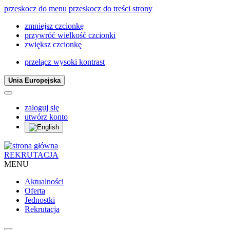
przeskocz do menu
przeskocz do treści strony
zmniejsz czcionkę
przywróć wielkość czcionki
zwiększ czcionkę
przełącz wysoki kontrast
Unia Europejska
zaloguj się
utwórz konto
REKRUTACJA
MENU
Aktualności
Oferta
Jednostki
Rekrutacja