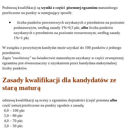
Podstawą kwalifikacji są
wyniki z części pisemnej egzaminu
maturalnego
przeliczone na punkty w następujący sposób:
liczba punktów procentowych uzyskanych z przedmiotu na poziomie
podstawowym, według zasady 1%=0,5 pkt,
albo
liczba punktów
uzyskanych z przedmiotu na poziomie rozszerzonym, według zasady
1%=1 pkt.
W związku z powyższym kandydat może uzyskać do 100 punktów z jednego
przedmiotu.
Zapis "zwolniony" na świadectwie maturalnym uzyskany w części zewnętrznej
egzaminu jest równoznaczny z uzyskaniem przez kandydata maksymalnej
liczby punktów
.
Zasady kwalifikacji dla kandydatów ze
starą maturą
odstawą kwalifikacji są oceny z egzaminu dojrzałości (część pisemna
albo
część ustna) przeliczone na punkty zgodnie z zasadą:
6,0 – 100 pkt
5,0 – 90 pkt
4,0 – 70 pkt
3,0 – 50 pkt