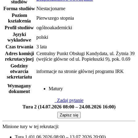
studiów
Forma studiów
Niestacjonarne
Poziom
Pierwszego stopnia
kształcenia
Profil studiów
ogólnoakademicki
Języki
polski
wykładowe
Czas trwania
3 lata
Adres komisji
Centralny Punkt Obsługi Kandydata, ul. Żytnia 39
rekrutacyjnej
(wejście główne od ul. Popiełuszki 9), pok. 0.69
Godziny
otwarcia
informacje na stronie głównej programu IRK
sekretariatu
Wymagany
Matury
dokument
Zadaj pytanie
Tura 2 (14.07.2026 08:00 – 24.08.2026 16:00)
Zapisz się
Minione tury w tej rekrutacji:
Tura 1 (01.06.2026 08:00 – 13.07.2026 20:00)