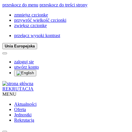
przeskocz do menu
przeskocz do treści strony
zmniejsz czcionkę
przywróć wielkość czcionki
zwiększ czcionkę
przełącz wysoki kontrast
Unia Europejska
zaloguj się
utwórz konto
REKRUTACJA
MENU
Aktualności
Oferta
Jednostki
Rekrutacja