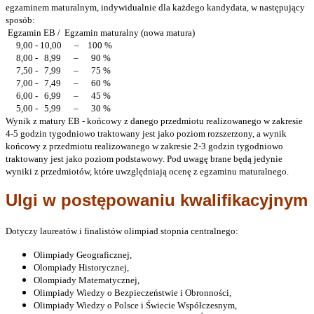
egzaminem maturalnym, indywidualnie dla każdego kandydata, w następujący
sposób:
Egzamin EB / Egzamin maturalny (nowa matura)
9,00 - 10,00 – 100 %
8,00 - 8,99 – 90 %
7,50 - 7,99 – 75 %
7,00 - 7,49 – 60 %
6,00 - 6,99 – 45 %
5,00 - 5,99 – 30 %
Wynik z matury EB - końcowy z danego przedmiotu realizowanego w zakresie
4-5 godzin tygodniowo traktowany jest jako poziom rozszerzony, a wynik
końcowy z przedmiotu realizowanego w zakresie 2-3 godzin tygodniowo
traktowany jest jako poziom podstawowy. Pod uwagę brane będą jedynie
wyniki z przedmiotów, które uwzględniają ocenę z egzaminu maturalnego.
Ulgi w postępowaniu kwalifikacyjnym
Dotyczy laureatów i finalistów olimpiad stopnia
centralnego:
Olimpiady Geograficznej,
Olompiady Historycznej,
Olompiady Matematycznej,
Olimpiady Wiedzy o Bezpieczeństwie i Obronności,
Olimpiady Wiedzy o Polsce i Świecie Współczesnym,