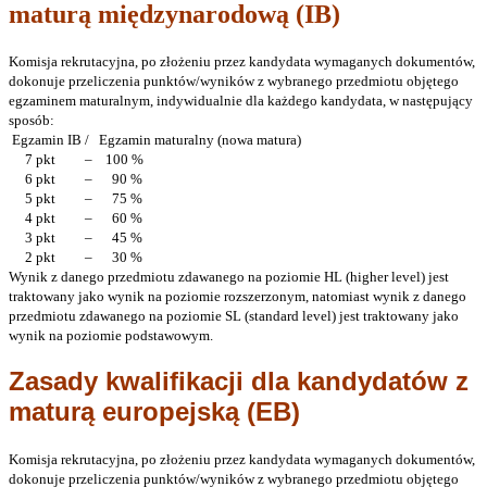
maturą międzynarodową (IB)
Komisja rekrutacyjna, po złożeniu przez kandydata wymaganych dokumentów,
dokonuje przeliczenia punktów/wyników z wybranego przedmiotu objętego
egzaminem maturalnym, indywidualnie dla każdego kandydata, w następujący
sposób:
Egzamin IB / Egzamin maturalny (nowa matura)
7 pkt – 100 %
6 pkt – 90 %
5 pkt – 75 %
4 pkt – 60 %
3 pkt – 45 %
2 pkt – 30 %
Wynik z danego przedmiotu zdawanego na poziomie HL (higher level) jest
traktowany jako wynik na poziomie rozszerzonym, natomiast wynik z danego
przedmiotu zdawanego na poziomie SL (standard level) jest traktowany jako
wynik na poziomie podstawowym.
Zasady kwalifikacji dla kandydatów z
maturą europejską (EB)
Komisja rekrutacyjna, po złożeniu przez kandydata wymaganych dokumentów,
dokonuje przeliczenia punktów/wyników z wybranego przedmiotu objętego