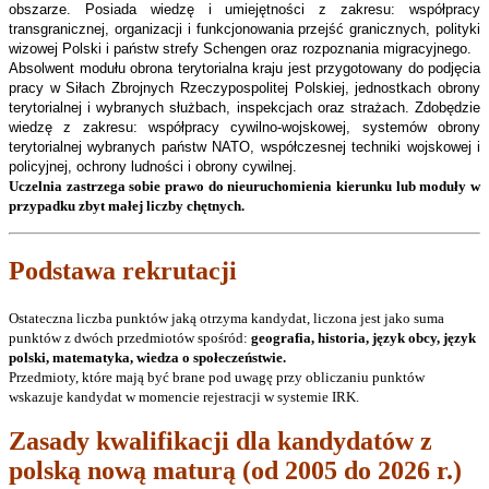
obszarze. Posiada wiedzę i umiejętności z zakresu: współpracy
transgranicznej, organizacji i funkcjonowania przejść granicznych, polityki
wizowej Polski i państw strefy Schengen oraz rozpoznania migracyjnego.
Absolwent modułu obrona terytorialna kraju jest przygotowany do podjęcia
pracy w Siłach Zbrojnych Rzeczypospolitej Polskiej, jednostkach obrony
terytorialnej i wybranych służbach, inspekcjach oraz strażach. Zdobędzie
wiedzę z zakresu: współpracy cywilno-wojskowej, systemów obrony
terytorialnej wybranych państw NATO, współczesnej techniki wojskowej i
policyjnej, ochrony ludności i obrony cywilnej.
Uczelnia zastrzega sobie prawo do nieuruchomienia kierunku lub moduły w
przypadku zbyt małej liczby chętnych.
Podstawa rekrutacji
Ostateczna liczba punktów jaką otrzyma kandydat, liczona jest jako suma
punktów z dwóch przedmiotów spośród:
geografia, historia, język obcy, język
polski, matematyka, wiedza o społeczeństwie.
Przedmioty, które mają być brane pod uwagę przy obliczaniu punktów
wskazuje kandydat w momencie rejestracji w systemie IRK.
Zasady kwalifikacji dla kandydatów z
polską nową maturą (od 2005 do 2026 r.)