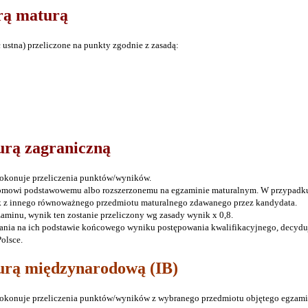
arą maturą
 ustna) przeliczone na punkty zgodnie z zasadą:
urą zagraniczną
okonuje przeliczenia punktów/wyników.
ziomowi podstawowemu albo rozszerzonemu na egzaminie maturalnym. W przypadku
ik z innego równoważnego przedmiotu maturalnego zdawanego przez kandydata.
aminu, wynik ten zostanie przeliczony wg zasady wynik x 0,8.
ania na ich podstawie końcowego wyniku postępowania kwalifikacyjnego, decyduj
olsce.
turą międzynarodową (IB)
okonuje przeliczenia punktów/wyników z wybranego przedmiotu objętego egzami