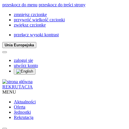
przeskocz do menu
przeskocz do treści strony
zmniejsz czcionkę
przywróć wielkość czcionki
zwiększ czcionkę
przełącz wysoki kontrast
Unia Europejska
zaloguj się
utwórz konto
REKRUTACJA
MENU
Aktualności
Oferta
Jednostki
Rekrutacja