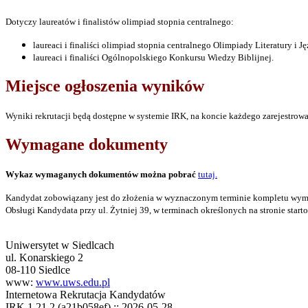
Dotyczy laureatów i finalistów olimpiad stopnia
centralnego:
laureaci i finaliści olimpiad stopnia centralnego Olimpiady Literatury i J
laureaci i finaliści
Ogólnopolskiego Konkursu Wiedzy Biblijnej.
Miejsce ogłoszenia wyników
Wyniki rekrutacji będą dostępne w systemie IRK, na koncie każdego zarejestrow
Wymagane dokumenty
Wykaz wymaganych dokumentów można pobrać
tutaj.
Kandydat zobowiązany jest do złożenia w wyznaczonym terminie kompletu w
Obsługi Kandydata przy ul. Żytniej 39, w terminach określonych na stronie star
Uniwersytet w Siedlcach
ul. Konarskiego 2
08-110 Siedlce
www:
www.uws.edu.pl
Internetowa Rekrutacja Kandydatów
IRK 1.21.2 (a21b058ef) :: 2026-05-28