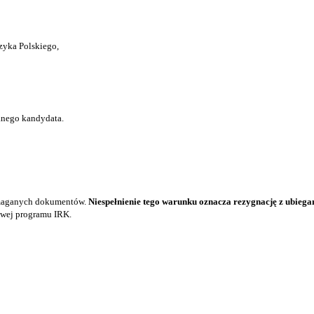
ęzyka Polskiego,
anego kandydata.
ymaganych dokumentów.
Niespełnienie tego warunku oznacza rezygnację z ubiegani
towej programu IRK.