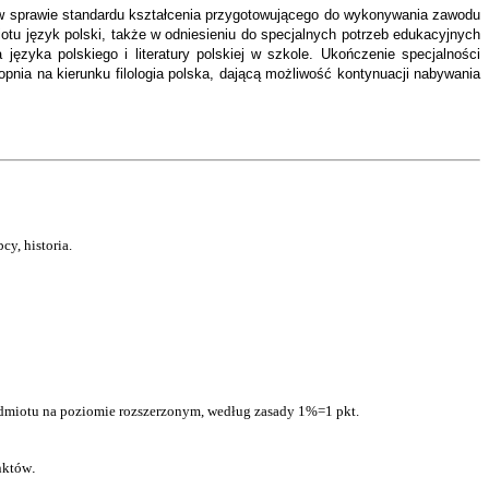
. w sprawie standardu kształcenia przygotowującego do wykonywania zawodu
tu język polski, także w odniesieniu do specjalnych potrzeb edukacyjnych
ęzyka polskiego i literatury polskiej w szkole. Ukończenie specjalności
opnia na kierunku filologia polska, dającą możliwość kontynuacji nabywania
cy, historia.
dmiotu na poziomie rozszerzonym, według zasady 1%=1 pkt.
nktów
.