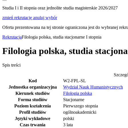
Studia I i II stopnia oraz jednolite studia magisterskie 2026/2027
zmień rekrutację
anuluj wybór
Oferta prezentowana na tej stronie ograniczona jest do wybranej rekrut
Rekrutacja
Filologia polska, studia stacjonarne I stopnia
Filologia polska, studia stacjona
Spis treści
Szczeg
Kod
W2-FPL-SL
Jednostka organizacyjna
Wydział Nauk Humanistycznych
Kierunek studiów
Filologia polska
Forma studiów
Stacjonarne
Poziom kształcenia
Pierwszego stopnia
Profil studiów
ogólnoakademicki
Języki wykładowe
polski
Czas trwania
3 lata