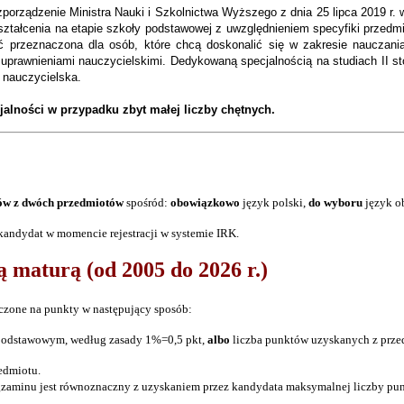
zporządzenie Ministra Nauki i Szkolnictwa Wyższego z dnia 25 lipca 2019 r
ztałcenia na etapie szkoły podstawowej z uwzględnieniem specyfiki przedmio
 przeznaczona dla osób, które chcą doskonalić się w zakresie nauczania j
 z uprawnieniami nauczycielskimi. Dedykowaną specjalnością na studiach II st
ć nauczycielska.
jalności w przypadku zbyt małej liczby chętnych.
ów z dwóch przedmiotów
spośród:
obowiązkowo
język polski,
do wyboru
język ob
kandydat w momencie rejestracji w systemie IRK.
 maturą (od 2005 do 2026 r.)
czone na punkty w następujący sposób:
odstawowym, według zasady 1%=0,5 pkt,
albo
liczba punktów uzyskanych z prze
edmiotu.
egzaminu jest równoznaczny z uzyskaniem przez kandydata maksymalnej liczby pu