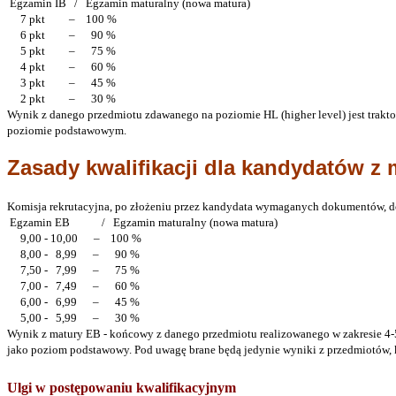
Egzamin IB / Egzamin maturalny (nowa matura)
7 pkt – 100 %
6 pkt – 90 %
5 pkt – 75 %
4 pkt – 60 %
3 pkt – 45 %
2 pkt – 30 %
Wynik z danego przedmiotu zdawanego na poziomie HL (higher level) jest trakt
poziomie podstawowym.
Zasady kwalifikacji dla kandydatów z 
Komisja rekrutacyjna, po złożeniu przez kandydata wymaganych dokumentów, d
Egzamin EB / Egzamin maturalny (nowa matura)
9,00 - 10,00 – 100 %
8,00 - 8,99 – 90 %
7,50 - 7,99 – 75 %
7,00 - 7,49 – 60 %
6,00 - 6,99 – 45 %
5,00 - 5,99 – 30 %
Wynik z matury EB - końcowy z danego przedmiotu realizowanego w zakresie 4-5
jako poziom podstawowy. Pod uwagę brane będą jedynie wyniki z przedmiotów, 
Ulgi w postępowaniu kwalifikacyjnym