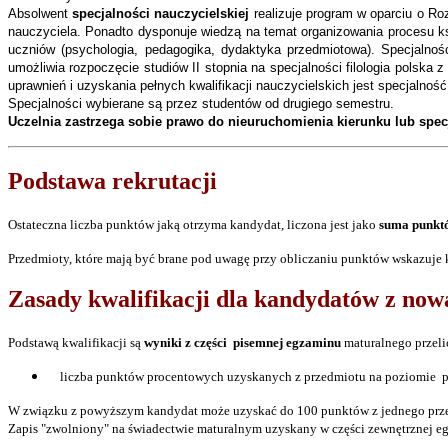
Absolwent
specjalności nauczycielskiej
realizuje program w oparciu o Ro
nauczyciela. Ponadto dysponuje wiedzą na temat organizowania procesu ks
uczniów (psychologia, pedagogika, dydaktyka przedmiotowa). Specjalność
umożliwia rozpoczęcie studiów II stopnia na specjalności filologia polska
uprawnień i uzyskania pełnych kwalifikacji nauczycielskich jest specjalnoś
Specjalności wybierane są przez studentów od drugiego semestru.
Uczelnia zastrzega sobie prawo do nieuruchomienia kierunku lub spec
Podstawa rekrutacji
Ostateczna liczba punktów jaką otrzyma kandydat, liczona jest jako
suma punkt
Przedmioty, które mają być brane pod uwagę przy obliczaniu punktów wskazuje 
Zasady kwalifikacji dla kandydatów z nową
Podstawą kwalifikacji są
wyniki z części pisemnej egzaminu
maturalnego przeli
liczba punktów procentowych uzyskanych z przedmiotu na poziomie p
W związku z powyższym kandydat może uzyskać do 100 punktów z jednego prz
Zapis "zwolniony" na świadectwie maturalnym uzyskany w części zewnętrznej 