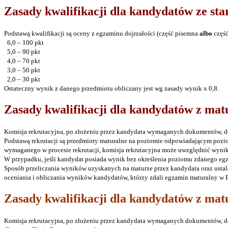
Zasady kwalifikacji dla kandydatów ze st
Podstawą kwalifikacji są oceny z egzaminu dojrzałości (część pisemna
albo
część
6,0 – 100 pkt
5,0 – 90 pkt
4,0 – 70 pkt
3,0 – 50 pkt
2,0 – 30 pkt
Ostateczny wynik z danego przedmiotu obliczany jest wg zasady wynik x 0,8.
Zasady kwalifikacji dla kandydatów z mat
Komisja rekrutacyjna, po złożeniu przez kandydata wymaganych dokumentów, d
Podstawą rekrutacji są przedmioty maturalne na poziomie odpowiadającym po
wymaganego w procesie rekrutacji, komisja rekrutacyjna może uwzględnić wyn
W przypadku, jeśli kandydat posiada wynik bez określenia poziomu zdanego egz
Sposób przeliczania wyników uzyskanych na maturze przez kandydata oraz ustal
oceniania i obliczania wyników kandydatów, którzy zdali egzamin maturalny w P
Zasady kwalifikacji dla kandydatów z ma
Komisja rekrutacyjna, po złożeniu przez kandydata wymaganych dokumentów, d