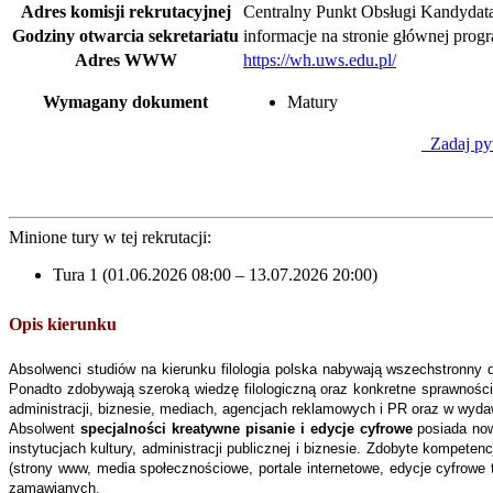
Adres komisji rekrutacyjnej
Centralny Punkt Obsługi Kandydata, 
Godziny otwarcia sekretariatu
informacje na stronie głównej pro
Adres WWW
https://wh.uws.edu.pl/
Wymagany dokument
Matury
Zadaj py
Minione tury w tej rekrutacji:
Tura 1 (01.06.2026 08:00 – 13.07.2026 20:00)
Opis kierunku
Absolwenci studiów na kierunku filologia polska nabywają wszechstronny d
Ponadto zdobywają szeroką wiedzę filologiczną oraz konkretne sprawności
administracji, biznesie, mediach, agencjach reklamowych i PR oraz w wyd
Absolwent
specjalności kreatywne pisanie i edycje cyfrowe
posiada now
instytucjach kultury, administracji publicznej i biznesie. Zdobyte kompet
(strony www, media społecznościowe, portale internetowe, edycje cyfrowe 
zamawianych.