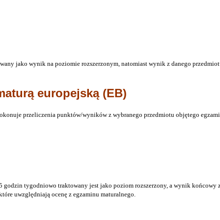
owany jako wynik na poziomie rozszerzonym, natomiast wynik z danego przedmiotu
maturą europejską (EB)
okonuje przeliczenia punktów/wyników z wybranego przedmiotu objętego egzami
 godzin tygodniowo traktowany jest jako poziom rozszerzony, a wynik końcowy z
które uwzględniają ocenę z egzaminu maturalnego.