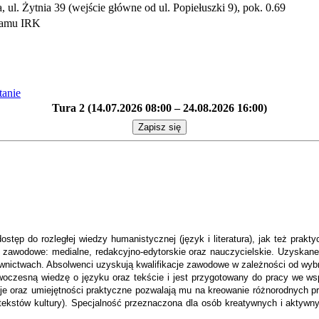
ul. Żytnia 39 (wejście główne od ul. Popiełuszki 9), pok. 0.69
gramu IRK
tanie
Tura 2 (14.07.2026 08:00 – 24.08.2026 16:00)
Zapisz się
ostęp do rozległej wiedzy humanistycznej (język i literatura), jak też prak
 zawodowe: medialne, redakcyjno-edytorskie oraz nauczycielskie. Uzyskane 
awnictwach. Absolwenci uzyskują kwalifikacje zawodowe w zależności od wybr
oczesną wiedzę o języku oraz tekście i jest przygotowany do pracy we 
encje oraz umiejętności praktyczne pozwalają mu na kreowanie różnorodnych p
tekstów kultury). Specjalność przeznaczona dla osób kreatywnych i aktywny