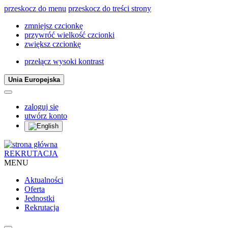
przeskocz do menu
przeskocz do treści strony
zmniejsz czcionkę
przywróć wielkość czcionki
zwiększ czcionkę
przełącz wysoki kontrast
Unia Europejska
zaloguj się
utwórz konto
REKRUTACJA
MENU
Aktualności
Oferta
Jednostki
Rekrutacja