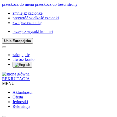
przeskocz do menu
przeskocz do treści strony
zmniejsz czcionkę
przywróć wielkość czcionki
zwiększ czcionkę
przełącz wysoki kontrast
Unia Europejska
zaloguj się
utwórz konto
REKRUTACJA
MENU
Aktualności
Oferta
Jednostki
Rekrutacja