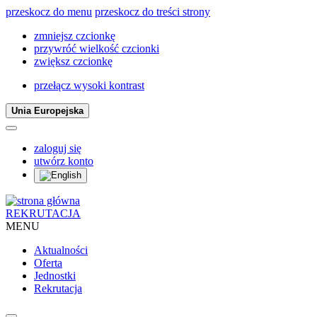
przeskocz do menu
przeskocz do treści strony
zmniejsz czcionkę
przywróć wielkość czcionki
zwiększ czcionkę
przełącz wysoki kontrast
Unia Europejska
zaloguj się
utwórz konto
REKRUTACJA
MENU
Aktualności
Oferta
Jednostki
Rekrutacja