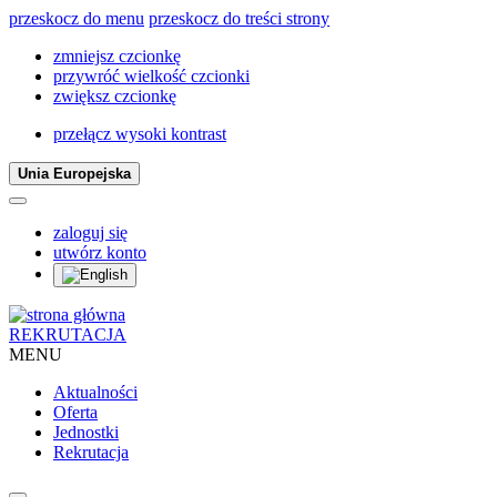
przeskocz do menu
przeskocz do treści strony
zmniejsz czcionkę
przywróć wielkość czcionki
zwiększ czcionkę
przełącz wysoki kontrast
Unia Europejska
zaloguj się
utwórz konto
REKRUTACJA
MENU
Aktualności
Oferta
Jednostki
Rekrutacja