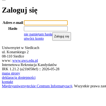
Zaloguj się
Adres e-mail
Hasło
nie pamiętam hasła
Zaloguj się
utwórz konto
Uniwersytet w Siedlcach
ul. Konarskiego 2
08-110 Siedlce
www:
www.uws.edu.pl
Internetowa Rekrutacja Kandydatów
IRK 1.21.2 (a21b058ef) :: 2026-05-28
mapa strony
deklaracja dostępności
kontakt
Międzyuniwersyteckie Centrum Informatyzacji
. Wszystkie prawa zas