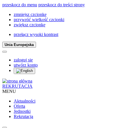
przeskocz do menu
przeskocz do treści strony
zmniejsz czcionkę
przywróć wielkość czcionki
zwiększ czcionkę
przełącz wysoki kontrast
Unia Europejska
zaloguj się
utwórz konto
REKRUTACJA
MENU
Aktualności
Oferta
Jednostki
Rekrutacja