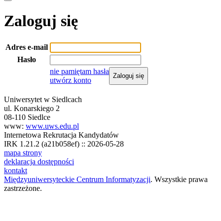
Zaloguj się
Adres e-mail
Hasło
nie pamiętam hasła
Zaloguj się
utwórz konto
Uniwersytet w Siedlcach
ul. Konarskiego 2
08-110 Siedlce
www:
www.uws.edu.pl
Internetowa Rekrutacja Kandydatów
IRK 1.21.2 (a21b058ef) :: 2026-05-28
mapa strony
deklaracja dostępności
kontakt
Międzyuniwersyteckie Centrum Informatyzacji
. Wszystkie prawa
zastrzeżone.