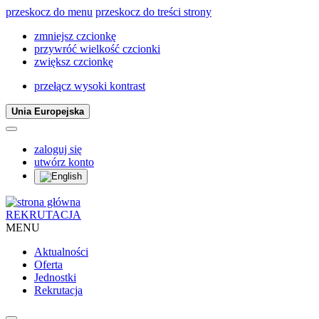
przeskocz do menu
przeskocz do treści strony
zmniejsz czcionkę
przywróć wielkość czcionki
zwiększ czcionkę
przełącz wysoki kontrast
Unia Europejska
zaloguj się
utwórz konto
REKRUTACJA
MENU
Aktualności
Oferta
Jednostki
Rekrutacja