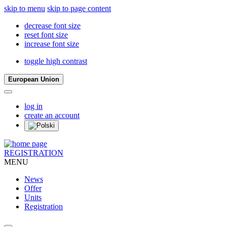
skip to menu
skip to page content
decrease font size
reset font size
increase font size
toggle high contrast
European Union
log in
create an account
REGISTRATION
MENU
News
Offer
Units
Registration