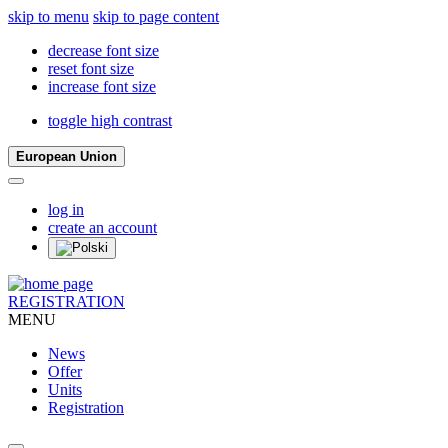
skip to menu
skip to page content
decrease font size
reset font size
increase font size
toggle high contrast
European Union
log in
create an account
REGISTRATION
MENU
News
Offer
Units
Registration